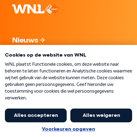
Nieuws
Programma's
Over WNL
Nieuwsbrief
Word Lid