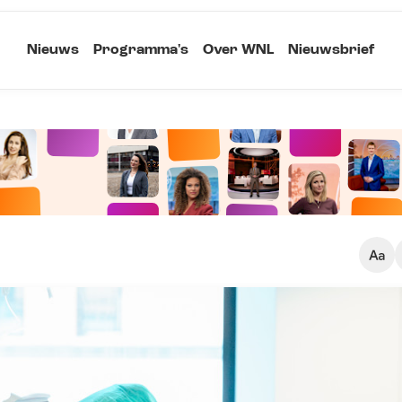
Nieuws
Programma's
Over WNL
Nieuwsbrief
Klein
Kopieer link
Standaard
Groot