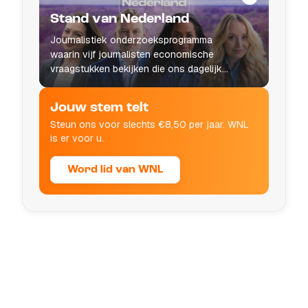
Stand van Nederland
Journalistiek onderzoeksprogramma
waarin vijf journalisten economische
vraagstukken bekijken die ons dagelijks
leven raken.
Jouw stem telt
Steun ons voor slechts €8,50 per jaar. WNL
is er voor u.
Word lid van WNL