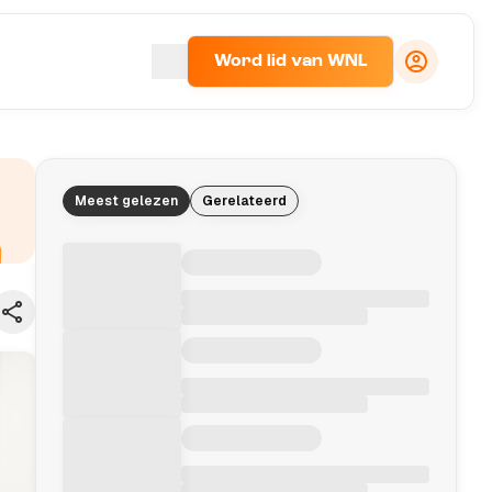
Word lid van WNL
Meest gelezen
Gerelateerd