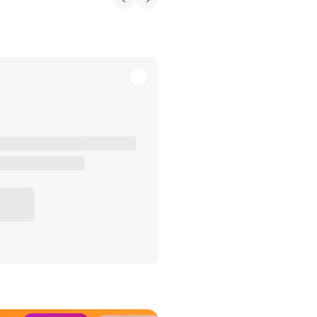
het Misdaad-
bureau