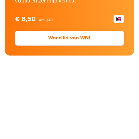
status en zendtijd verliest.
€ 8,50
per jaar
Word lid van WNL