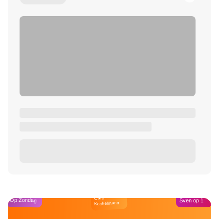
Café
Op Zondag
Sven op 1
Kockelmann