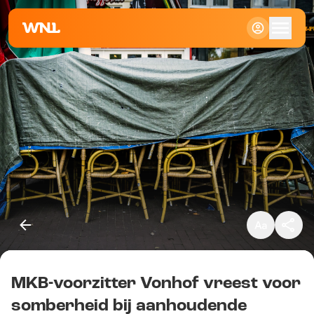
Klein
Standaard
Groot
MKB-voorzitter Vonhof vreest voor
Kopieer link
somberheid bij aanhoudende