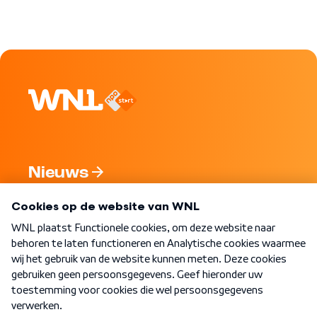
Nieuws
Programma's
Over WNL
Nieuwsbrief
Word Lid