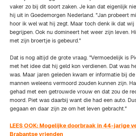
vaker zo bij dit soort zaken. Je kan dat eigenlijk ni
hij uit in
Goedemorgen Nederland
. "Jan probeert m
hoor ik wel wat hij zegt. Maar toch denk ik dat wij
begrijpen. Ook nu domineert het weer zijn leven. 
met zijn broertje is gebeurd."
Dat is nog altijd de grote vraag. "Vermoedelijk is P
met het idee dat hij geld kon verdienen. Dat was h
was. Maar jaren geleden kwam er informatie bij de 
mannen weleens vermoord zouden kunnen zijn. Han
gehad met een getrouwde vrouw en dat zou de re
moord. Piet was daarbij want die had een auto. Dus
gegaan en daar zijn ze om het leven gebracht."
LEES OOK: Mogelijke doorbraak in 44-jarige 
Brabantse vrienden