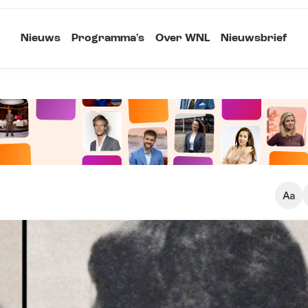
Nieuws
Programma's
Over WNL
Nieuwsbrief
Klein
Kopieer link
Standaard
Groot