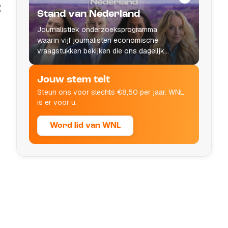
:
Stand van Nederland
Journalistiek onderzoeksprogramma
waarin vijf journalisten economische
vraagstukken bekijken die ons dagelijks
leven raken.
Jouw stem telt
Steun ons voor slechts €8,50 per jaar. WNL
is er voor u.
Word lid van WNL