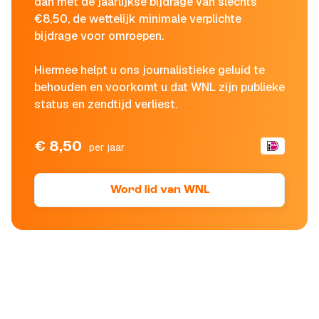
dan met de jaarlijkse bijdrage van slechts
€8,50, de wettelijk minimale verplichte
bijdrage voor omroepen.
Hiermee helpt u ons journalistieke geluid te
behouden en voorkomt u dat WNL zijn publieke
status en zendtijd verliest.
€ 8,50
per jaar
Word lid van WNL