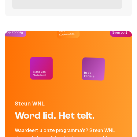
Café
Op Zondag
Sven op 1
Kockelmann
Stand van
In de
Nederland
kantine
Steun WNL
Word lid. Het telt.
Waardeert u onze programma's? Steun WNL