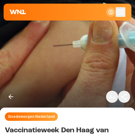
Klein
Standaard
Groot
Goedemorgen Nederland
Kopieer link
Vaccinatieweek Den Haag van