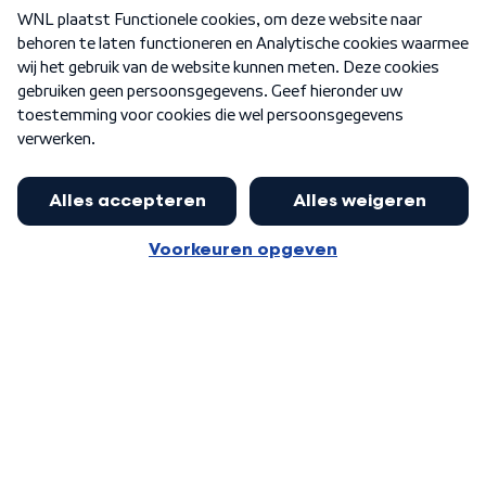
Over WNL
Nieuwsbrief
Word Lid
Meer WNL voor jou
Burgemeester Halsema kritisch:
kabinet deinsde in coronaperiode
Algemene voorwaarden
Cookie-instellingen
terug voor landelijke regie bij
Privacy statement
demonstraties