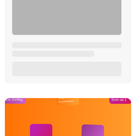
Café
Op Zondag
Sven op 1
Kockelmann