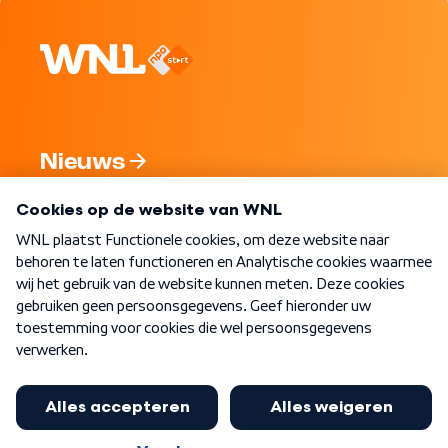
Nieuws
Programma's
Over WNL
Nieuwsbrief
Word Lid