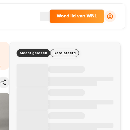
Word lid van WNL
Meest gelezen
Gerelateerd