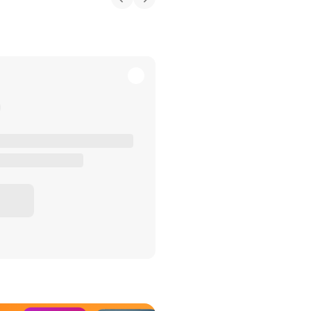
het Misdaad-
bureau