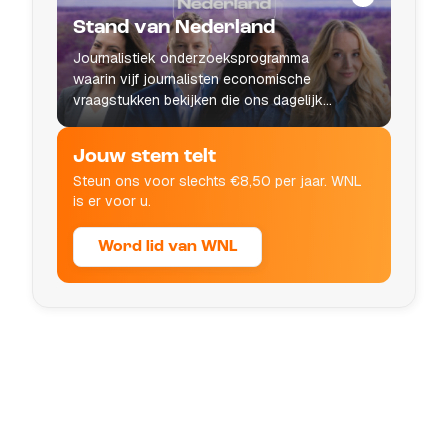
Stand van Nederland
Journalistiek onderzoeksprogramma
waarin vijf journalisten economische
vraagstukken bekijken die ons dagelijks
leven raken.
Jouw stem telt
Steun ons voor slechts €8,50 per jaar. WNL
is er voor u.
Word lid van WNL