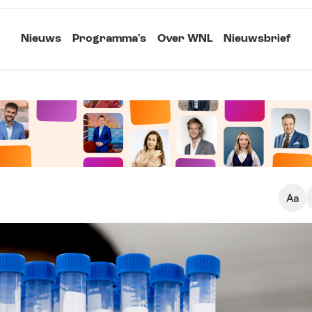
Nieuws
Programma's
Over WNL
Nieuwsbrief
Klein
Kopieer link
Standaard
Groot