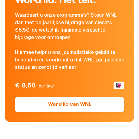
Word lid. Het telt.
Waardeert u onze programma's? Steun WNL
dan met de jaarlijkse bijdrage van slechts
€8,50, de wettelijk minimale verplichte
bijdrage voor omroepen.
Hiermee helpt u ons journalistieke geluid te
behouden en voorkomt u dat WNL zijn publieke
status en zendtijd verliest.
€ 8,50
per jaar
Word lid van WNL