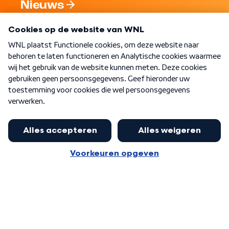
Nieuws
Programma's
Over WNL
Nieuwsbrief
Word Lid
Meer WNL voor jou
Eerste Kamer akkoord met begroting
van minister Sjoerdsma
Algemene voorwaarden
Cookie-instellingen
Privacy statement