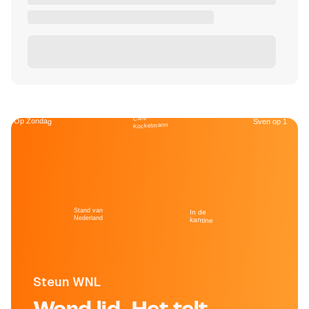
Café
Op Zondag
Sven op 1
Kockelmann
Stand van
In de
Nederland
kantine
Steun WNL