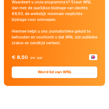
Waardeert u onze programma's? Steun WNL
dan met de jaarlijkse bijdrage van slechts
€8,50, de wettelijk minimale verplichte
bijdrage voor omroepen.
Hiermee helpt u ons journalistieke geluid te
behouden en voorkomt u dat WNL zijn publieke
status en zendtijd verliest.
€ 8,50
per jaar
Word lid van WNL