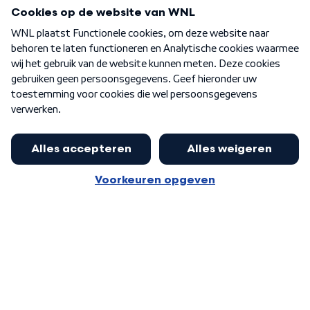
Programma's
Over WNL
Nieuwsbrief
Word Lid
Meer WNL voor jou
Eerste Kamer akkoord met begroting
van minister Sjoerdsma
Algemene voorwaarden
Cookie-instellingen
Privacy statement