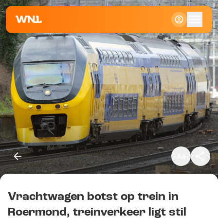
Klein
Standaard
Groot
Vrachtwagen botst op trein in
Kopieer link
Roermond, treinverkeer ligt stil