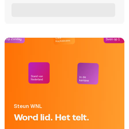
Café
Op Zondag
Sven op 1
Kockelmann
Stand van
In de
Nederland
kantine
Steun WNL
Word lid. Het telt.