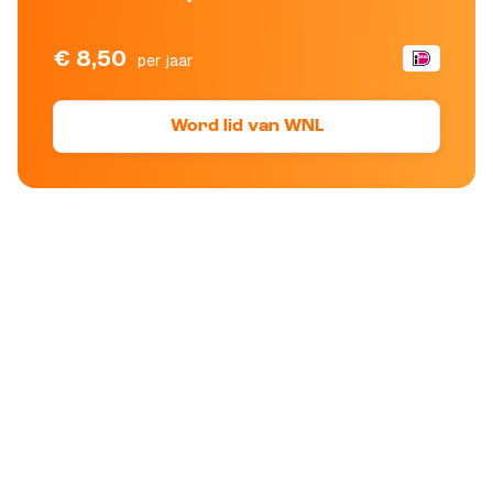
€ 8,50
per jaar
Word lid van WNL