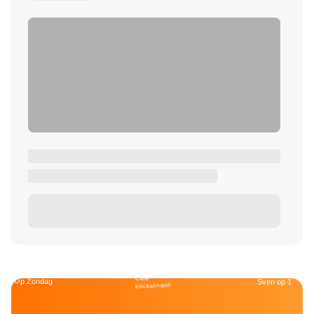
Café
Op Zondag
Sven op 1
Kockelmann