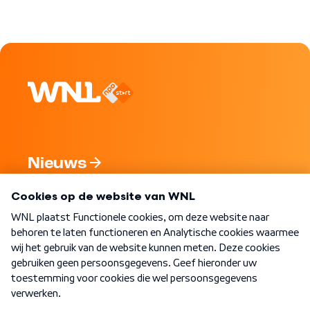
Nieuws
Programma's
Over WNL
Nieuwsbrief
Word Lid