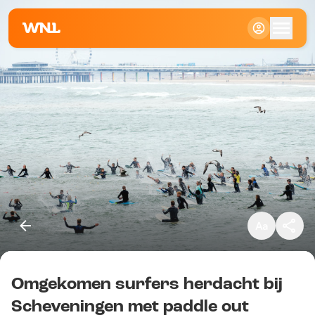
Klein
Standaard
Groot
Omgekomen surfers herdacht bij
Kopieer link
Scheveningen met paddle out