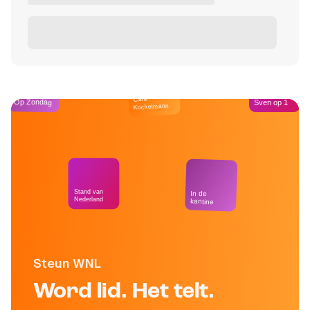
Café
Op Zondag
Sven op 1
Kockelmann
Stand van
In de
Nederland
kantine
Steun WNL
Word lid. Het telt.