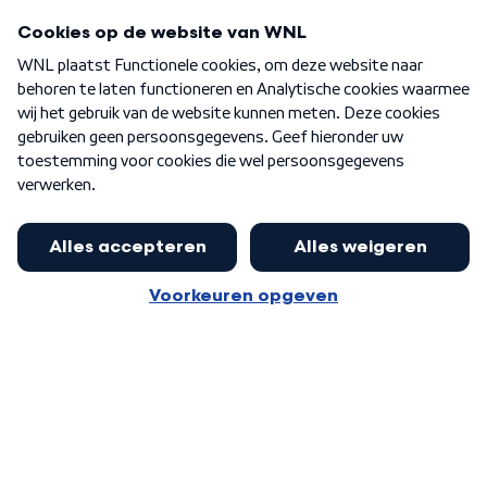
Programma's
Over WNL
Nieuwsbrief
Word Lid
Meer WNL voor jou
Huishoudens met thuisbatterij,
slimme laadpaal of warmtepomp
Algemene voorwaarden
Cookie-instellingen
kunnen geld gaan verdienen: 'Kan
Privacy statement
op jaarbasis 500 euro opleveren'