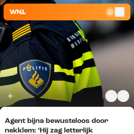
Klein
Standaard
Groot
Agent bijna bewusteloos door
Kopieer link
nekklem: ‘Hij zag letterlijk