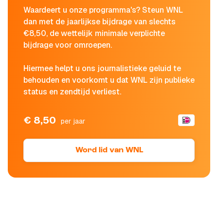
Waardeert u onze programma's? Steun WNL
dan met de jaarlijkse bijdrage van slechts
€8,50, de wettelijk minimale verplichte
bijdrage voor omroepen.
Hiermee helpt u ons journalistieke geluid te
behouden en voorkomt u dat WNL zijn publieke
status en zendtijd verliest.
€ 8,50
per jaar
Word lid van WNL