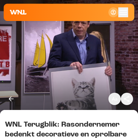
Klein
Standaard
Groot
WNL Terugblik: Rasondernemer
Kopieer link
bedenkt decoratieve en oprolbare