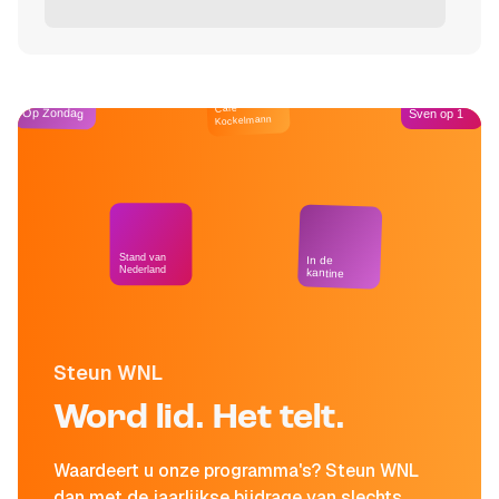
Café
Op Zondag
Sven op 1
Kockelmann
Stand van
In de
Nederland
kantine
Steun WNL
Word lid. Het telt.
Waardeert u onze programma's? Steun WNL
dan met de jaarlijkse bijdrage van slechts