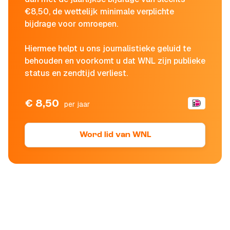
€8,50, de wettelijk minimale verplichte
bijdrage voor omroepen.
Hiermee helpt u ons journalistieke geluid te
behouden en voorkomt u dat WNL zijn publieke
status en zendtijd verliest.
€ 8,50
per jaar
Word lid van WNL