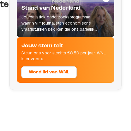
te
Stand van Nederland
Journalistiek onderzoeksprogramma
waarin vijf journalisten economische
vraagstukken bekijken die ons dagelijks
leven raken.
Jouw stem telt
Steun ons voor slechts €8,50 per jaar. WNL
is er voor u.
Word lid van WNL