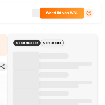
Word lid van WNL
Meest gelezen
Gerelateerd