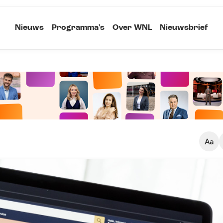
Nieuws
Programma's
Over WNL
Nieuwsbrief
Klein
Kopieer link
Standaard
Groot