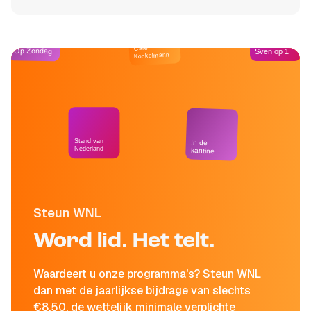
Café
Op Zondag
Sven op 1
Kockelmann
Stand van
In de
Nederland
kantine
Steun WNL
Word lid. Het telt.
Waardeert u onze programma's? Steun WNL
dan met de jaarlijkse bijdrage van slechts
€8,50, de wettelijk minimale verplichte