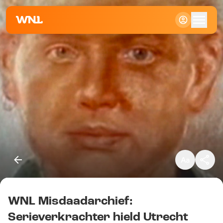
Klein
Standaard
Groot
WNL Misdaadarchief:
Kopieer link
Serieverkrachter hield Utrecht