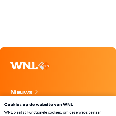
Nieuws
Programma's
Over WNL