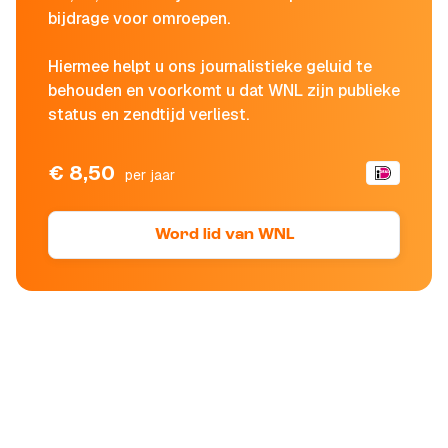
bijdrage voor omroepen.
Hiermee helpt u ons journalistieke geluid te
behouden en voorkomt u dat WNL zijn publieke
status en zendtijd verliest.
€ 8,50
per jaar
Word lid van WNL