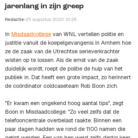
jarenlang in zijn greep
Redactie
•
25 augustus 2020 10:26
In
Misdaadcollege
van WNL vertellen politie en
justitie vanuit de koepelgevangenis in Arnhem hoe
ze de zaak van de Utrechtse serieverkrachter
wisten op te lossen. Als de ernst van de zaak
duidelijk wordt, roept de politie de hulp van het
publiek in. Dat heeft een grote impact, zo herinnert
de coördinator coldcaseteam Rob Boon zich.
"Er kwam een ongekend hoog aantal tips", zegt
Boon in Misdaadcollege. "Zo veel zelfs dat de
telefooncentrale overbelast raakte. Binnen een
paar dagen hadden we rond de 1100 namen die
getipt werden. Een van hen werd zelfs dertig keer