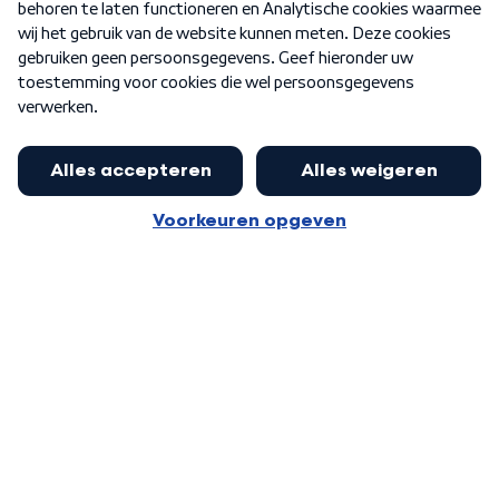
Nieuwsbrief
Word Lid
Meer WNL voor jou
Jan Paternotte optimistisch over
stikstofdebat: 'Geen zwakker
Algemene voorwaarden
Cookie-instellingen
pakket, maar ideeën om het te
Privacy statement
versterken zijn welkom'