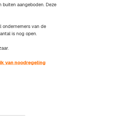
am buiten aangeboden. Deze
al ondernemers van de
antal is nog open.
zaar.
ik van noodregeling