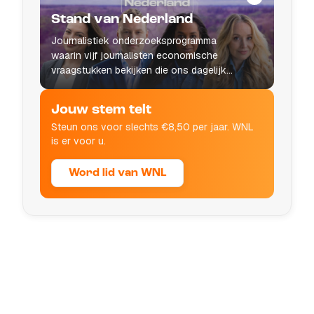
Stand van Nederland
Journalistiek onderzoeksprogramma
waarin vijf journalisten economische
vraagstukken bekijken die ons dagelijks
leven raken.
Jouw stem telt
Steun ons voor slechts €8,50 per jaar. WNL
is er voor u.
Word lid van WNL