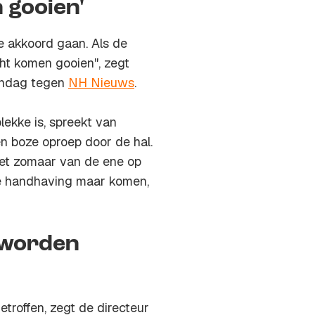
 gooien'
e akkoord gaan. Als de
cht komen gooien", zegt
ondag tegen
NH Nieuws
.
ekke is, spreekt van
een boze oproep door de hal.
iet zomaar van de ene op
de handhaving maar komen,
 worden
roffen, zegt de directeur