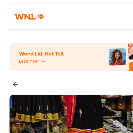
Word Lid. Het Telt
Lees meer