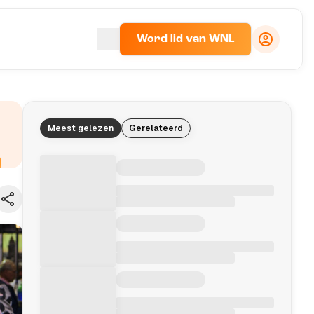
Word lid van WNL
Meest gelezen
Gerelateerd