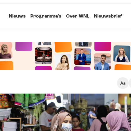
Nieuws
Programma's
Over WNL
Nieuwsbrief
Klein
Kopieer link
Standaard
Groot