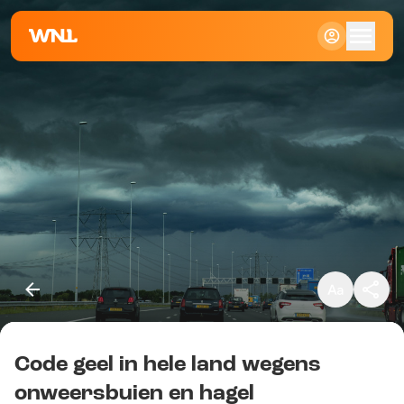
Klein
Standaard
Groot
Code geel in hele land wegens
Kopieer link
onweersbuien en hagel