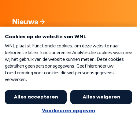
Nieuws
Programma's
Over WNL
Nieuwsbrief
Word Lid
Meer WNL voor jou
Nieuwe ‘onderkoning’ Buma wil tot