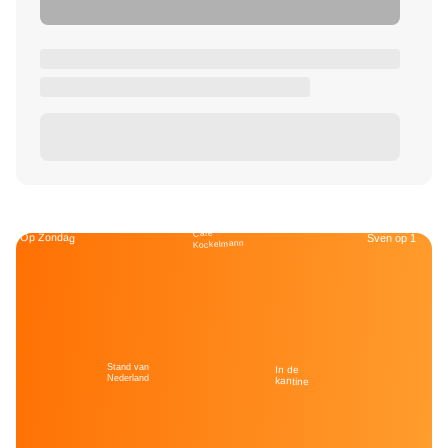
Café
Op Zondag
Sven op 1
Kockelmann
Stand van
In de
Nederland
kantine