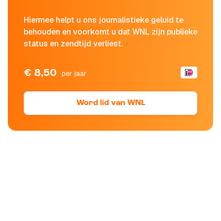
Hiermee helpt u ons journalistieke geluid te
behouden en voorkomt u dat WNL zijn publieke
status en zendtijd verliest.
€ 8,50
per jaar
Word lid van WNL