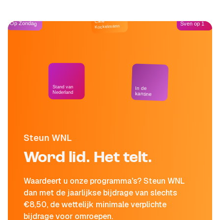
Café
Op Zondag
Sven op 1
Kockelmann
Stand van
In de
Nederland
kantine
Steun WNL
Word lid. Het telt.
Waardeert u onze programma's? Steun WNL
dan met de jaarlijkse bijdrage van slechts
€8,50, de wettelijk minimale verplichte
bijdrage voor omroepen.