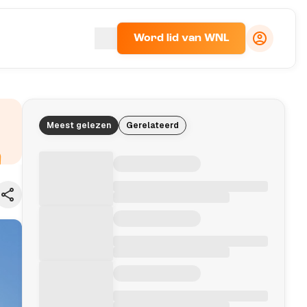
Word lid van WNL
Meest gelezen
Gerelateerd