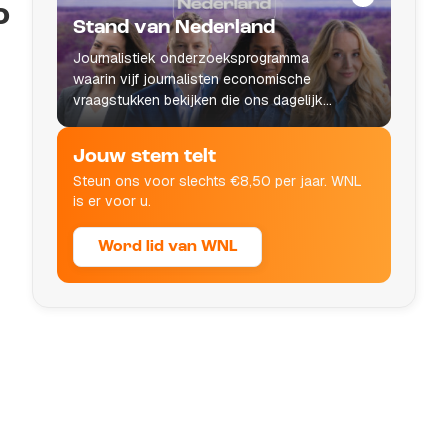
o
Stand van Nederland
Journalistiek onderzoeksprogramma
waarin vijf journalisten economische
vraagstukken bekijken die ons dagelijks
leven raken.
Jouw stem telt
Steun ons voor slechts €8,50 per jaar. WNL
is er voor u.
Word lid van WNL