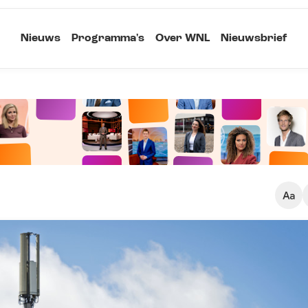
Nieuws
Programma's
Over WNL
Nieuwsbrief
Klein
Kopieer link
Standaard
Groot