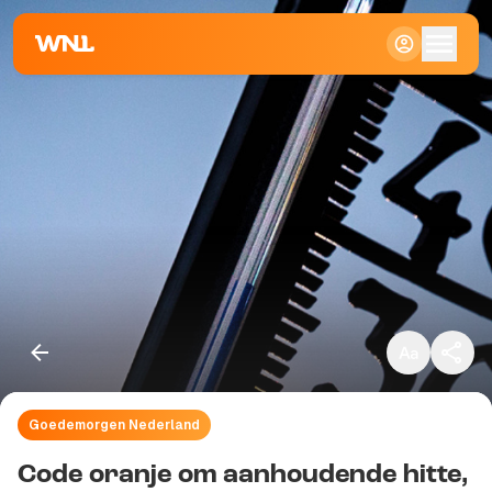
Klein
Standaard
Groot
Goedemorgen Nederland
Kopieer link
Code oranje om aanhoudende hitte,