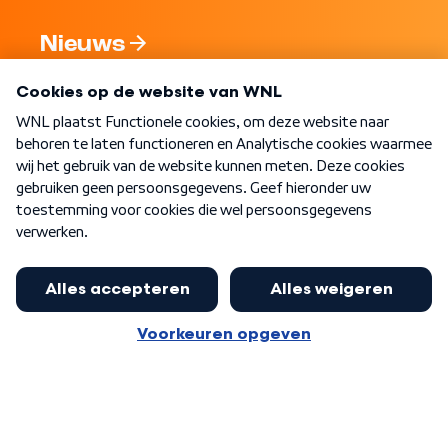
Nieuws
Programma's
Over WNL
Nieuwsbrief
Word Lid
Meer WNL voor jou
Nieuwe ‘onderkoning’ Buma wil tot
zijn 70ste aanblijven
Algemene voorwaarden
Cookie-instellingen