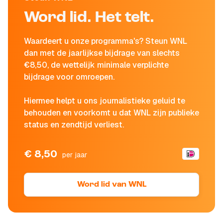
Word lid. Het telt.
Waardeert u onze programma's? Steun WNL
dan met de jaarlijkse bijdrage van slechts
€8,50, de wettelijk minimale verplichte
bijdrage voor omroepen.
Hiermee helpt u ons journalistieke geluid te
behouden en voorkomt u dat WNL zijn publieke
status en zendtijd verliest.
€ 8,50
per jaar
Word lid van WNL