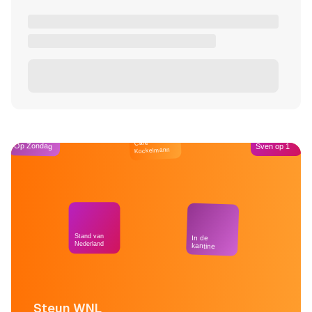
Café
Op Zondag
Sven op 1
Kockelmann
Stand van
In de
Nederland
kantine
Steun WNL