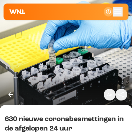
Klein
Standaard
Groot
630 nieuwe coronabesmettingen in
Kopieer link
de afgelopen 24 uur