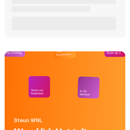
Café
Op Zondag
Sven op 1
Kockelmann
Stand van
In de
Nederland
kantine
Steun WNL