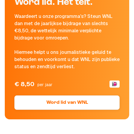
Word lid. Het telt.
Waardeert u onze programma's? Steun WNL
dan met de jaarlijkse bijdrage van slechts
€8,50, de wettelijk minimale verplichte
bijdrage voor omroepen.
Hiermee helpt u ons journalistieke geluid te
behouden en voorkomt u dat WNL zijn publieke
status en zendtijd verliest.
€ 8,50
per jaar
Word lid van WNL