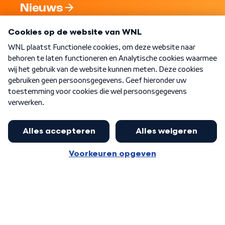
Nieuws
Programma's
Over WNL
Nieuwsbrief
Word Lid
Meer WNL voor jou
Jan Paternotte optimistisch over
stikstofdebat: 'Geen zwakker
Algemene voorwaarden
Cookie-instellingen
pakket, maar ideeën om het te
Privacy statement