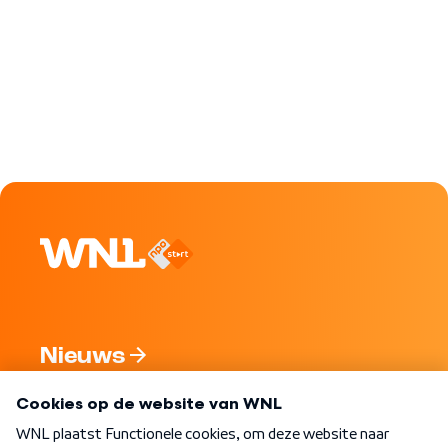
Nieuws
Programma's
Over WNL