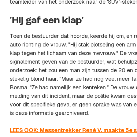
teamleider van het onderzoek naar de 'SUV'-steker
'Hij gaf een klap'
Toen de bestuurder dat hoorde, keerde hij om, en r
auto richting de vrouw. "Hij stak plotseling een arm 
klap tegen het lichaam van deze mevrouw." De vr
signalement geven van de bestuurder, wat behulp
onderzoek: het zou een man zijn tussen de 20 en de
stekelig blond haar. "Maar ze had nog veel meer fan
Bosma. "Ze had namelijk een kenteken." De vrouw 
melding van dit incident, maar de politie kwam dest
voor dit specifieke geval er geen sprake was van e
is deze informatie gearchiveerd.
LEES OOK: Messentrekker René V. maakte 5e sla