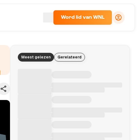
Word lid van WNL
Meest gelezen
Gerelateerd