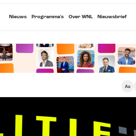
Nieuws
Programma's
Over WNL
Nieuwsbrief
Klein
Kopieer link
Standaard
Groot