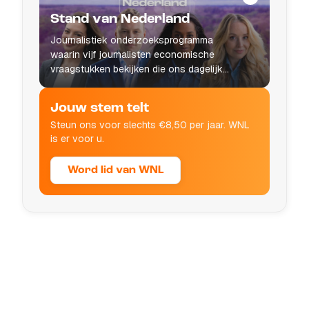
Stand van Nederland
Journalistiek onderzoeksprogramma
waarin vijf journalisten economische
vraagstukken bekijken die ons dagelijks
leven raken.
Jouw stem telt
Steun ons voor slechts €8,50 per jaar. WNL
is er voor u.
Word lid van WNL