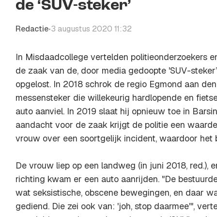
de ‘SUV-steker’
Redactie
3 augustus 2020 11:32
•
In Misdaadcollege vertelden politieonderzoekers en 
de zaak van de, door media gedoopte 'SUV-steker’ o
opgelost. In 2018 schrok de regio Egmond aan den
messensteker die willekeurig hardlopende en fiets
auto aanviel. In 2019 slaat hij opnieuw toe in Bars
aandacht voor de zaak krijgt de politie een waarde
vrouw over een soortgelijk incident, waardoor het ba
De vrouw liep op een landweg (in juni 2018, red.), 
richting kwam er een auto aanrijden. "De bestuur
wat seksistische, obscene bewegingen, en daar wa
gediend. Die zei ook van: 'joh, stop daarmee'", ver