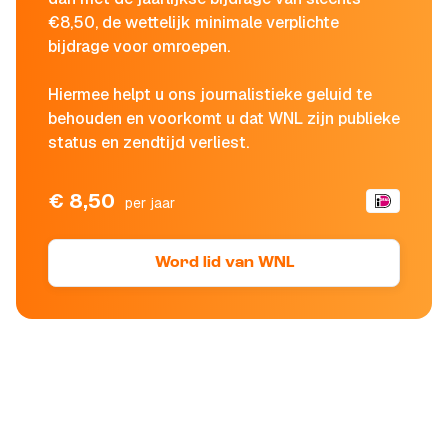
€8,50, de wettelijk minimale verplichte
bijdrage voor omroepen.
Hiermee helpt u ons journalistieke geluid te
behouden en voorkomt u dat WNL zijn publieke
status en zendtijd verliest.
€ 8,50
per jaar
Word lid van WNL