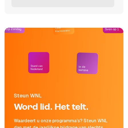
Café
Op Zondag
Sven op 1
Kockelmann
Stand van
In de
Nederland
kantine
Steun WNL
Word lid. Het telt.
Waardeert u onze programma's? Steun WNL
dan met de jaarlijkse bijdrage van slechts