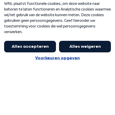
Over WNL
Nieuwsbrief
Word Lid
Meer WNL voor jou
Jan Paternotte optimistisch over
stikstofdebat: 'Geen zwakker
Algemene voorwaarden
Cookie-instellingen
pakket, maar ideeën om het te
Privacy statement
versterken zijn welkom'