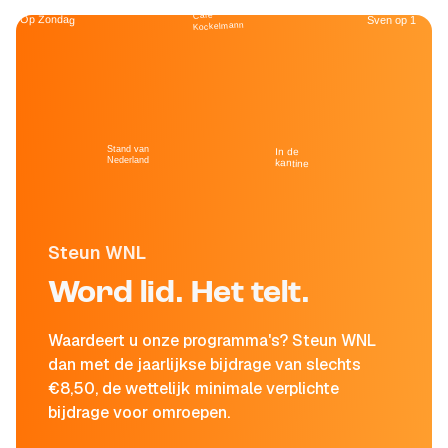
Café
Op Zondag
Sven op 1
Kockelmann
Stand van
In de
Nederland
kantine
Steun WNL
Word lid. Het telt.
Waardeert u onze programma's? Steun WNL
dan met de jaarlijkse bijdrage van slechts
€8,50, de wettelijk minimale verplichte
bijdrage voor omroepen.