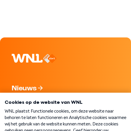
Nieuws
Programma's
Over WNL
Nieuwsbrief
Word Lid