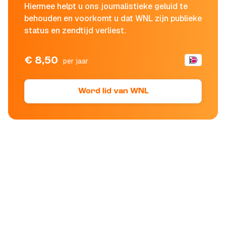
Hiermee helpt u ons journalistieke geluid te
behouden en voorkomt u dat WNL zijn publieke
status en zendtijd verliest.
€ 8,50
per jaar
Word lid van WNL