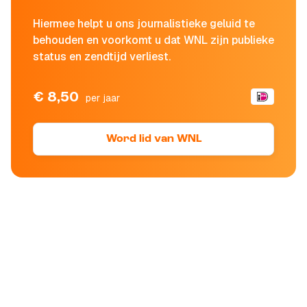
Hiermee helpt u ons journalistieke geluid te
behouden en voorkomt u dat WNL zijn publieke
status en zendtijd verliest.
€ 8,50
per jaar
Word lid van WNL