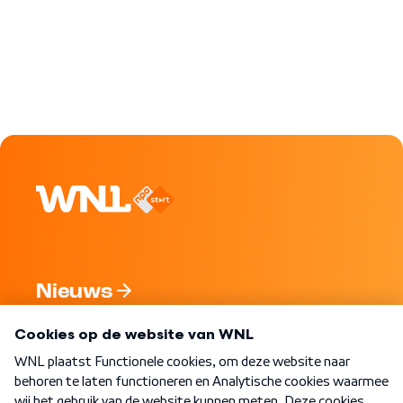
Nieuws
Programma's
Over WNL
Nieuwsbrief