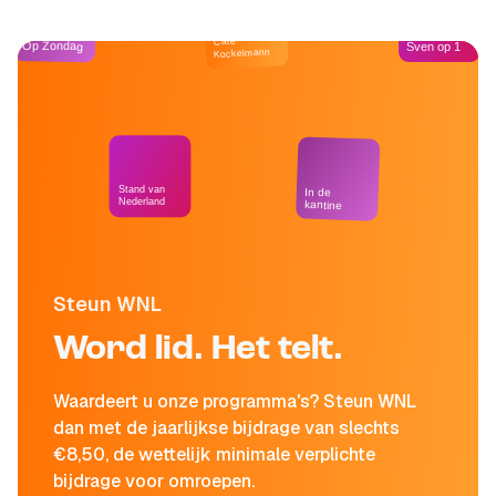
Café
Op Zondag
Sven op 1
Kockelmann
Stand van
In de
Nederland
kantine
Steun WNL
Word lid. Het telt.
Waardeert u onze programma's? Steun WNL
dan met de jaarlijkse bijdrage van slechts
€8,50, de wettelijk minimale verplichte
bijdrage voor omroepen.