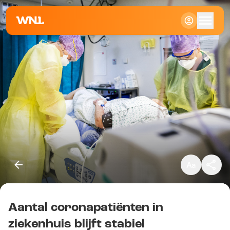
Klein
Standaard
Groot
Aantal coronapatiënten in
Kopieer link
ziekenhuis blijft stabiel