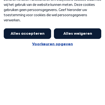
Word Lid
Meer WNL voor jou
Nieuwe ‘onderkoning’ Buma wil tot
zijn 70ste aanblijven
Algemene voorwaarden
Cookie-instellingen
Privacy statement