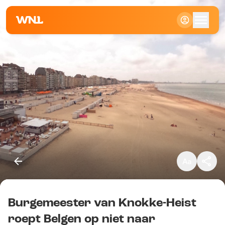
Klein
Standaard
Groot
Burgemeester van Knokke-Heist
Kopieer link
roept Belgen op niet naar