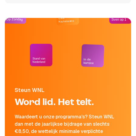
Café
Op Zondag
Sven op 1
Kockelmann
Stand van
In de
Nederland
kantine
Steun WNL
Word lid. Het telt.
Waardeert u onze programma's? Steun WNL
dan met de jaarlijkse bijdrage van slechts
€8,50, de wettelijk minimale verplichte