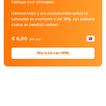
bijdrage voor omroepen.
Hiermee helpt u ons journalistieke geluid te
behouden en voorkomt u dat WNL zijn publieke
status en zendtijd verliest.
€ 8,50
per jaar
Word lid van WNL