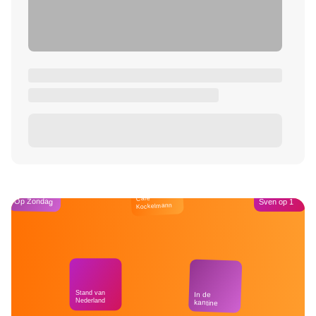
Café
Op Zondag
Sven op 1
Kockelmann
Stand van
In de
Nederland
kantine