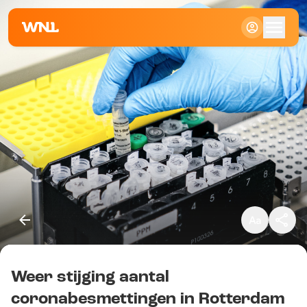
Klein
Standaard
Groot
Weer stijging aantal
Kopieer link
coronabesmettingen in Rotterdam