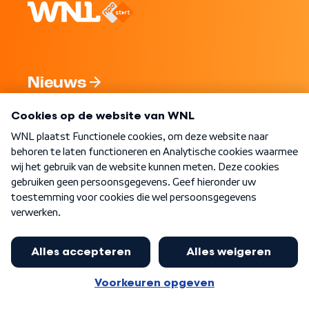
Nieuws
Programma's
Over WNL
Nieuwsbrief
Word Lid