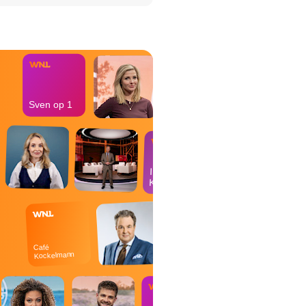
het Misdaad-
bureau
Sven op 1
In de
Kantine
Café
Kockelmann