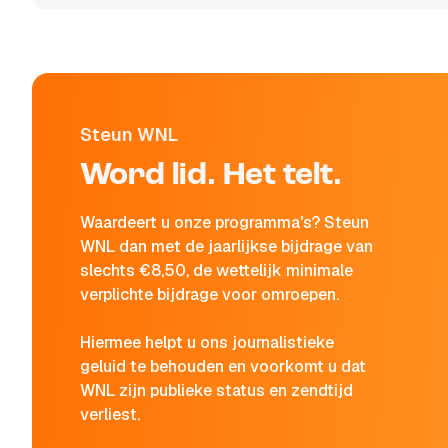
Steun WNL
Word lid. Het telt.
Waardeert u onze programma's? Steun
WNL dan met de jaarlijkse bijdrage van
slechts €8,50, de wettelijk minimale
verplichte bijdrage voor omroepen.
Hiermee helpt u ons journalistieke
geluid te behouden en voorkomt u dat
WNL zijn publieke status en zendtijd
verliest.