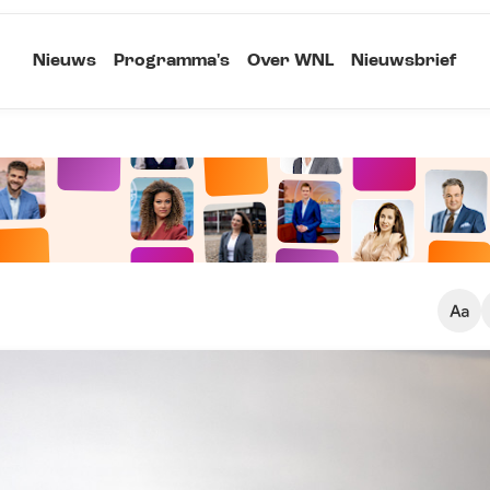
Nieuws
Programma's
Over WNL
Nieuwsbrief
Klein
Kopieer link
Standaard
Groot