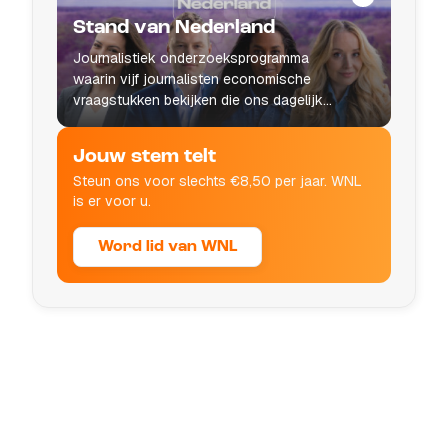
Stand van Nederland
Journalistiek onderzoeksprogramma
waarin vijf journalisten economische
vraagstukken bekijken die ons dagelijks
leven raken.
Jouw stem telt
Steun ons voor slechts €8,50 per jaar. WNL
is er voor u.
Word lid van WNL