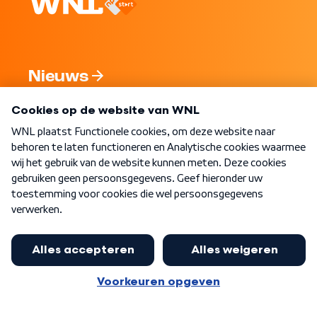
Nieuws
Programma's
Over WNL
Nieuwsbrief
Word Lid