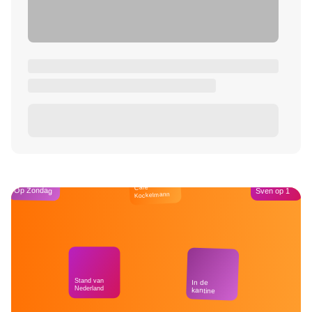
Café
Op Zondag
Sven op 1
Kockelmann
Stand van
In de
Nederland
kantine