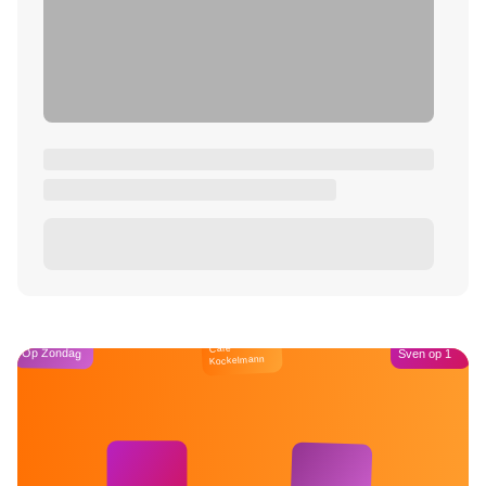
Café
Op Zondag
Sven op 1
Kockelmann