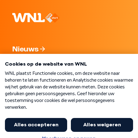
Nieuws
Programma's
Over WNL
Nieuwsbrief
Word Lid