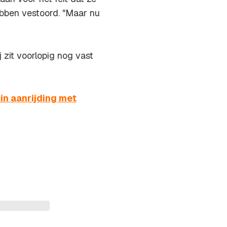
bben vestoord. "Maar nu
 zit voorlopig nog vast
in aanrijding met