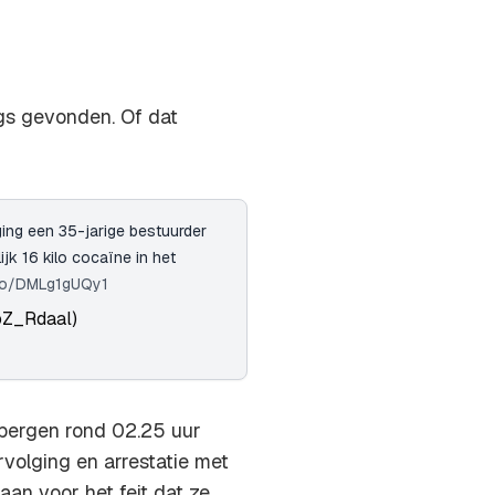
gs gevonden. Of dat
ging een 35-jarige bestuurder
jk 16 kilo cocaïne in het
.co/DMLg1gUQy1
oZ_Rdaal)
jbergen rond 02.25 uur
volging en arrestatie met
an voor het feit dat ze