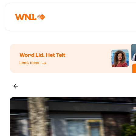
Word Lid. Het Telt
Lees meer