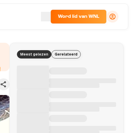
Word lid van WNL
Meest gelezen
Gerelateerd