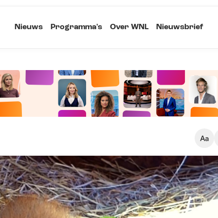
Nieuws
Programma's
Over WNL
Nieuwsbrief
Klein
Kopieer link
Standaard
Groot