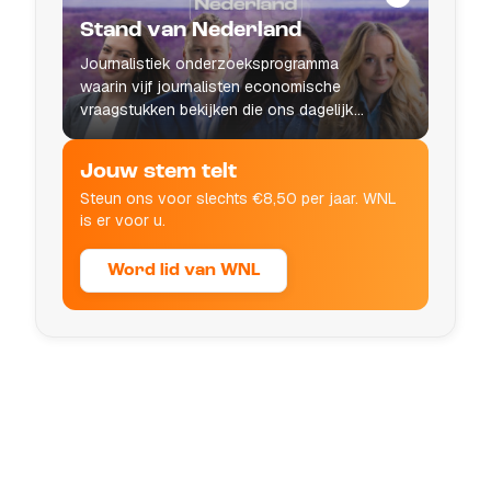
Stand van Nederland
Journalistiek onderzoeksprogramma
waarin vijf journalisten economische
vraagstukken bekijken die ons dagelijks
leven raken.
Jouw stem telt
Steun ons voor slechts €8,50 per jaar. WNL
is er voor u.
Word lid van WNL