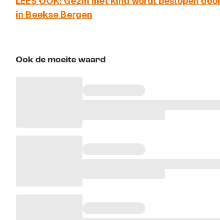
LEES OOK: Gezin met kind wordt beslopen door
in Beekse Bergen
Ook de moeite waard