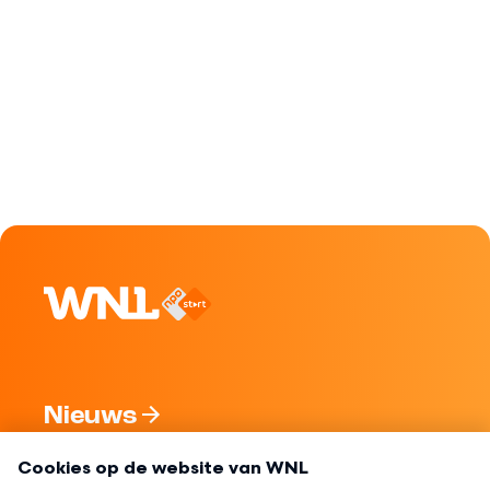
Nieuws
Programma's
Over WNL