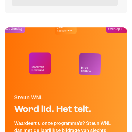
Café
Op Zondag
Sven op 1
Kockelmann
Stand van
In de
Nederland
kantine
Steun WNL
Word lid. Het telt.
Waardeert u onze programma's? Steun WNL
dan met de jaarlijkse bijdrage van slechts