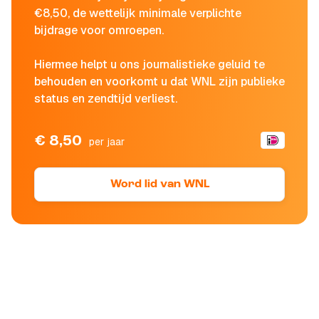
€8,50, de wettelijk minimale verplichte
bijdrage voor omroepen.
Hiermee helpt u ons journalistieke geluid te
behouden en voorkomt u dat WNL zijn publieke
status en zendtijd verliest.
€ 8,50
per jaar
Word lid van WNL