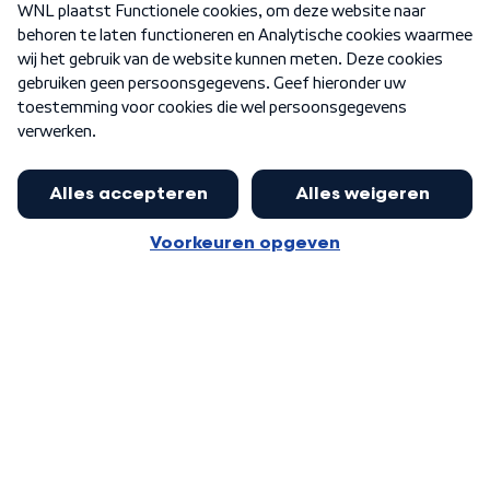
Nieuwsbrief
Word Lid
Meer WNL voor jou
Huishoudens met thuisbatterij,
slimme laadpaal of warmtepomp
Algemene voorwaarden
Cookie-instellingen
kunnen geld gaan verdienen: 'Kan
Privacy statement
op jaarbasis 500 euro opleveren'