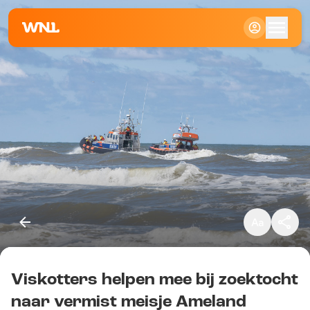
Klein
Standaard
Groot
Viskotters helpen mee bij zoektocht
Kopieer link
naar vermist meisje Ameland