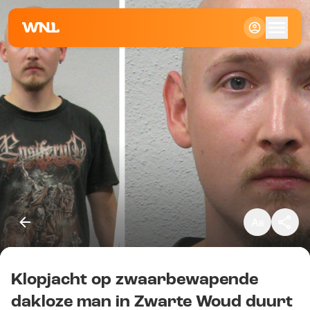
Klein
Standaard
Groot
Klopjacht op zwaarbewapende
Kopieer link
dakloze man in Zwarte Woud duurt