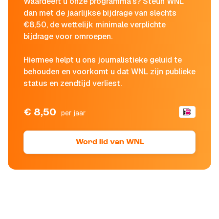
Waardeert u onze programma's? Steun WNL
dan met de jaarlijkse bijdrage van slechts
€8,50, de wettelijk minimale verplichte
bijdrage voor omroepen.
Hiermee helpt u ons journalistieke geluid te
behouden en voorkomt u dat WNL zijn publieke
status en zendtijd verliest.
€ 8,50
per jaar
Word lid van WNL