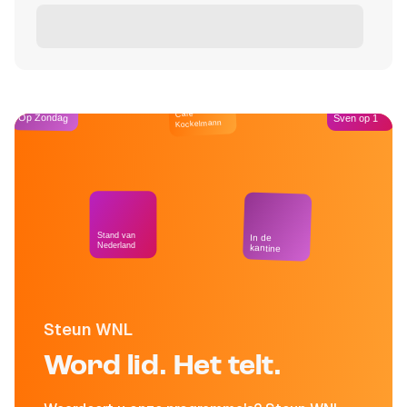
Café
Op Zondag
Sven op 1
Kockelmann
Stand van
In de
Nederland
kantine
Steun WNL
Word lid. Het telt.