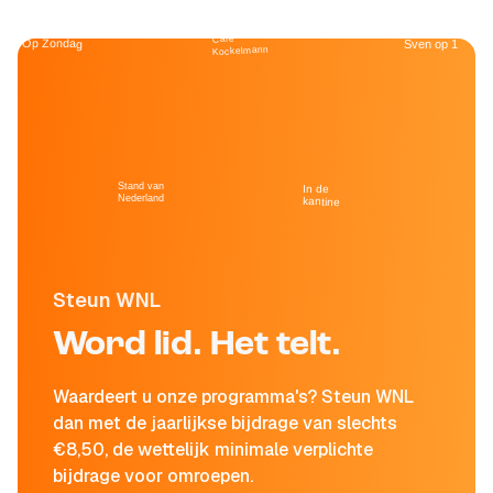
Café
Op Zondag
Sven op 1
Kockelmann
Stand van
In de
Nederland
kantine
Steun WNL
Word lid. Het telt.
Waardeert u onze programma's? Steun WNL
dan met de jaarlijkse bijdrage van slechts
€8,50, de wettelijk minimale verplichte
bijdrage voor omroepen.