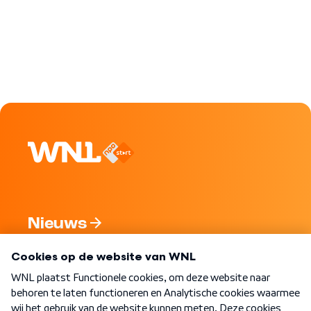
Nieuws
Programma's
Over WNL
Nieuwsbrief