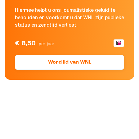
Hiermee helpt u ons journalistieke geluid te
behouden en voorkomt u dat WNL zijn publieke
status en zendtijd verliest.
€ 8,50
per jaar
Word lid van WNL