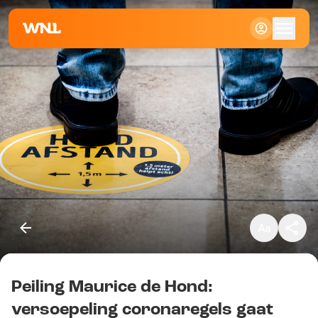
Klein
Standaard
Groot
Peiling Maurice de Hond:
Kopieer link
versoepeling coronaregels gaat