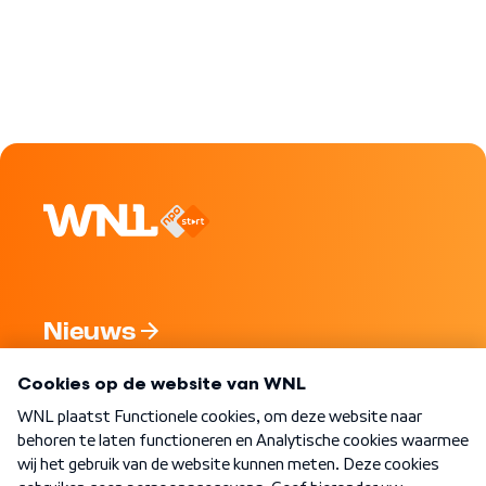
Nieuws
Programma's
Over WNL
Nieuwsbrief
Word Lid