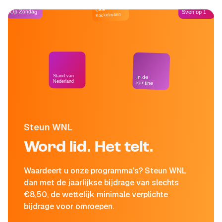
Café
Op Zondag
Sven op 1
Kockelmann
Stand van
In de
Nederland
kantine
Steun WNL
Word lid. Het telt.
Waardeert u onze programma's? Steun WNL
dan met de jaarlijkse bijdrage van slechts
€8,50, de wettelijk minimale verplichte
bijdrage voor omroepen.