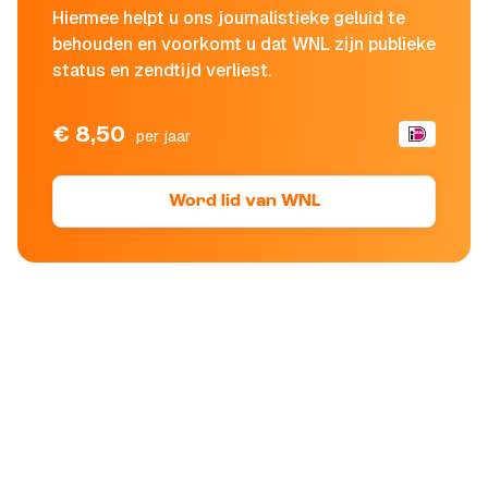
Hiermee helpt u ons journalistieke geluid te
behouden en voorkomt u dat WNL zijn publieke
status en zendtijd verliest.
€ 8,50
per jaar
Word lid van WNL