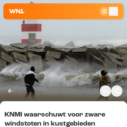
Klein
Standaard
Groot
KNMI waarschuwt voor zware
Kopieer link
windstoten in kustgebieden