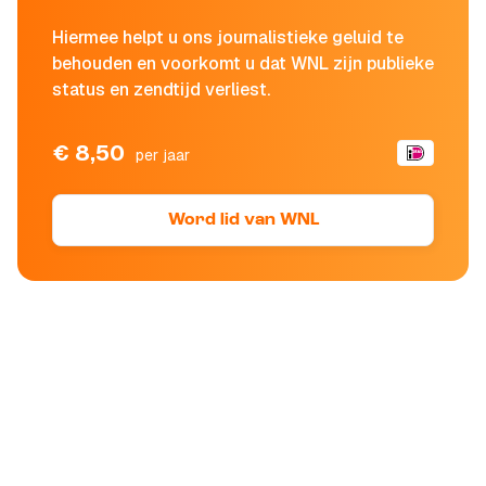
Hiermee helpt u ons journalistieke geluid te
behouden en voorkomt u dat WNL zijn publieke
status en zendtijd verliest.
€ 8,50
per jaar
Word lid van WNL