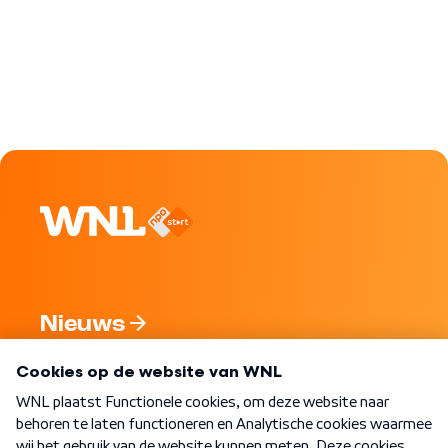
Nieuws
Programma's
Over WNL
Nieuwsbrief