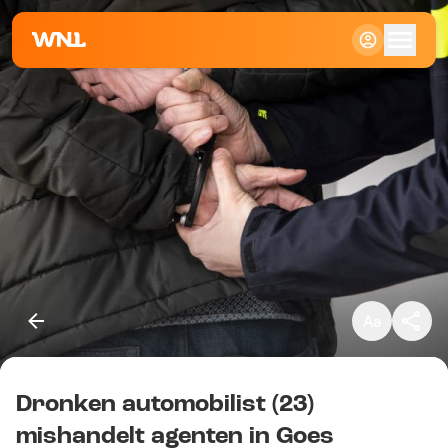
Klein
Standaard
Groot
Dronken automobilist (23)
Kopieer link
mishandelt agenten in Goes