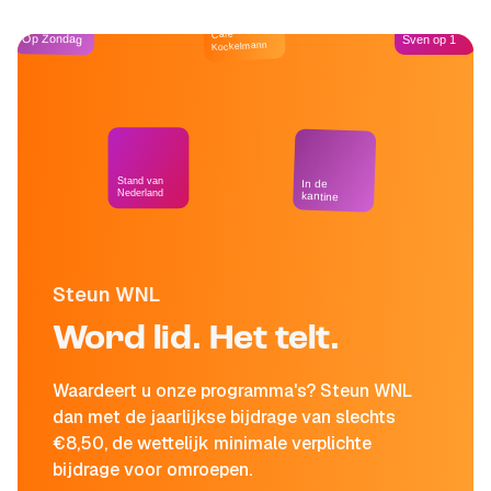
Café
Op Zondag
Sven op 1
Kockelmann
Stand van
In de
Nederland
kantine
Steun WNL
Word lid. Het telt.
Waardeert u onze programma's? Steun WNL
dan met de jaarlijkse bijdrage van slechts
€8,50, de wettelijk minimale verplichte
bijdrage voor omroepen.