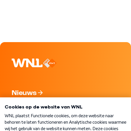
Nieuws
Programma's
Over WNL
Nieuwsbrief
Word Lid