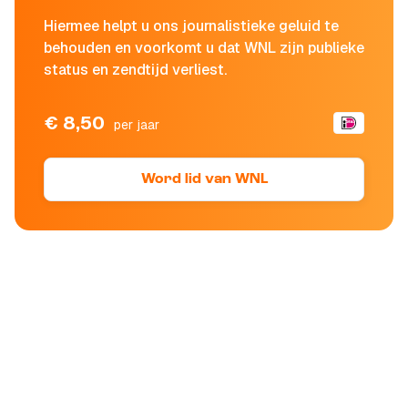
Hiermee helpt u ons journalistieke geluid te
behouden en voorkomt u dat WNL zijn publieke
status en zendtijd verliest.
€ 8,50
per jaar
Word lid van WNL