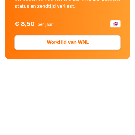
status en zendtijd verliest.
€ 8,50
per jaar
Word lid van WNL