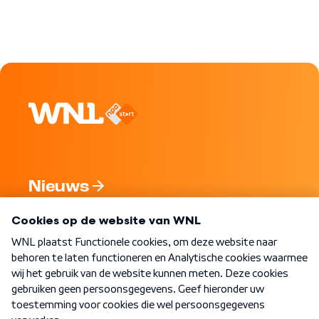
Nieuws
Programma's
Over WNL
Nieuwsbrief
Word Lid