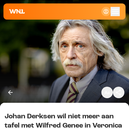
Klein
Standaard
Groot
Johan Derksen wil niet meer aan
Kopieer link
tafel met Wilfred Genee in Veronica