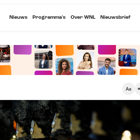
Nieuws
Programma's
Over WNL
Nieuwsbrief
Klein
Kopieer link
Standaard
Groot