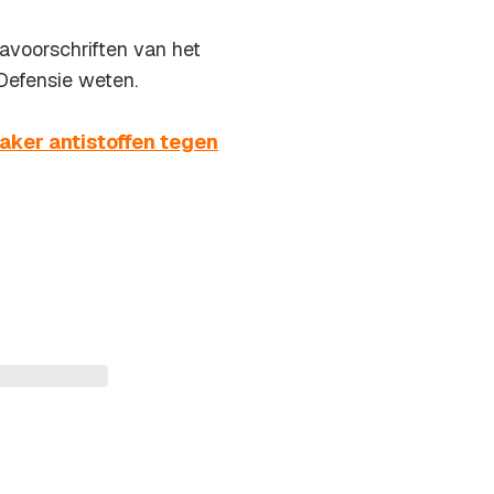
navoorschriften van het
 Defensie weten.
ker antistoffen tegen