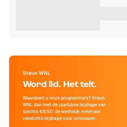
Steun WNL
Word lid. Het telt.
Waardeert u onze programma's? Steun
WNL dan met de jaarlijkse bijdrage van
slechts €8,50, de wettelijk minimale
verplichte bijdrage voor omroepen.