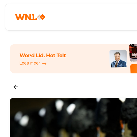
Word Lid. Het Telt
Lees meer