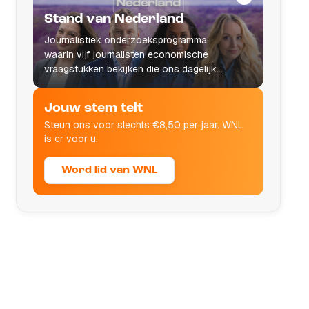
Stand van Nederland
Journalistiek onderzoeksprogramma
waarin vijf journalisten economische
vraagstukken bekijken die ons dagelijks
leven raken.
Jouw stem telt
Steun ons voor slechts €8,50 per jaar. WNL
is er voor u.
Word lid van WNL