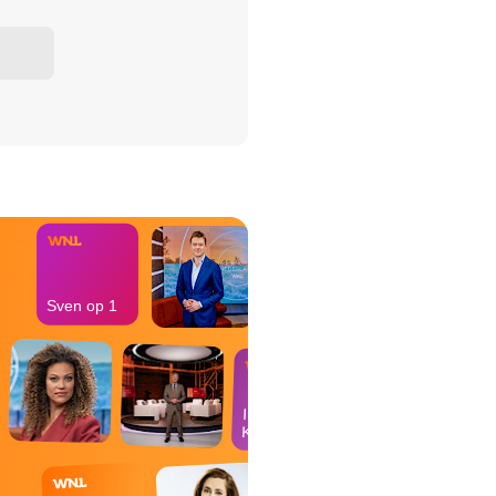
het Misdaad-
bureau
Sven op 1
In de
Kantine