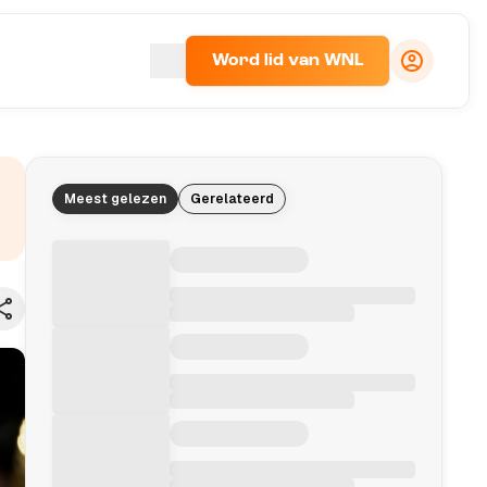
Word lid van WNL
Meest gelezen
Gerelateerd