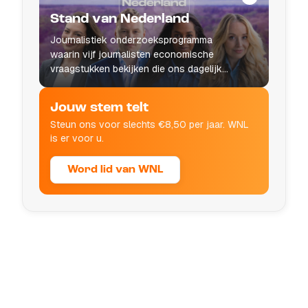
Stand van Nederland
Journalistiek onderzoeksprogramma
waarin vijf journalisten economische
vraagstukken bekijken die ons dagelijks
leven raken.
Jouw stem telt
Steun ons voor slechts €8,50 per jaar. WNL
is er voor u.
Word lid van WNL