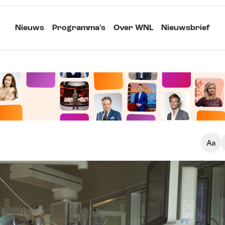
Nieuws
Programma's
Over WNL
Nieuwsbrief
Klein
Kopieer link
Standaard
Groot