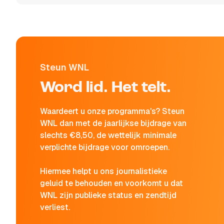
Steun WNL
Word lid. Het telt.
Waardeert u onze programma's? Steun
WNL dan met de jaarlijkse bijdrage van
slechts €8,50, de wettelijk minimale
verplichte bijdrage voor omroepen.
Hiermee helpt u ons journalistieke
geluid te behouden en voorkomt u dat
WNL zijn publieke status en zendtijd
verliest.