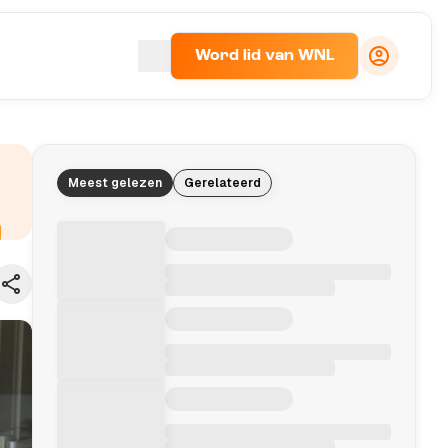
Word lid van WNL
Meest gelezen
Gerelateerd