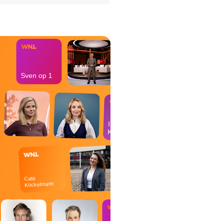
het Misdaad-
bureau
Sven op 1
In de
Kantine
Café
Kockelmann