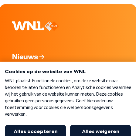
Nieuws
Programma's
Over WNL
Nieuwsbrief
Word Lid