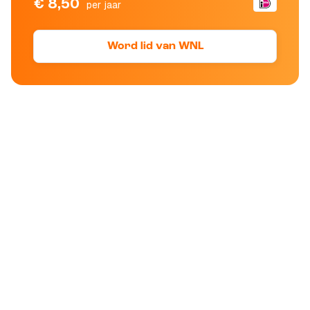
€ 8,50
per jaar
Word lid van WNL