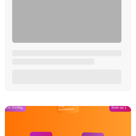
Café
Op Zondag
Sven op 1
Kockelmann