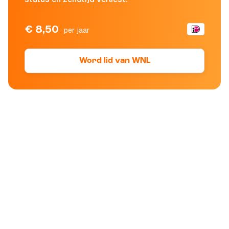
€ 8,50
per jaar
Word lid van WNL