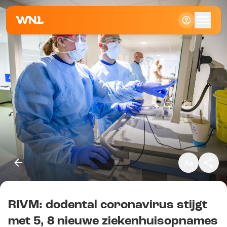
Klein
Standaard
Groot
RIVM: dodental coronavirus stijgt
Kopieer link
met 5, 8 nieuwe ziekenhuisopnames