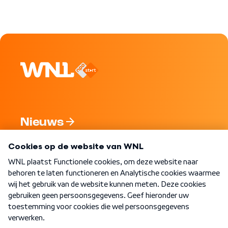
Nieuws
Programma's
Over WNL
Nieuwsbrief
Word Lid