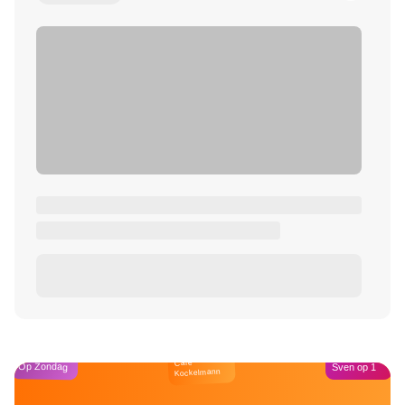
Café
Op Zondag
Sven op 1
Kockelmann