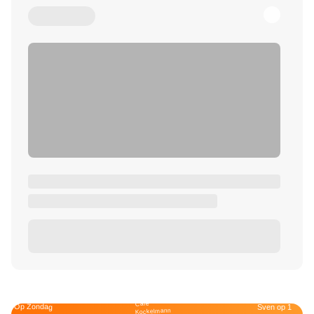
Café
Op Zondag
Sven op 1
Kockelmann