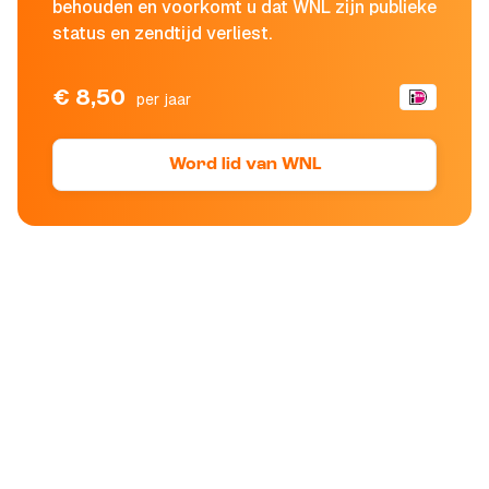
behouden en voorkomt u dat WNL zijn publieke
status en zendtijd verliest.
€ 8,50
per jaar
Word lid van WNL