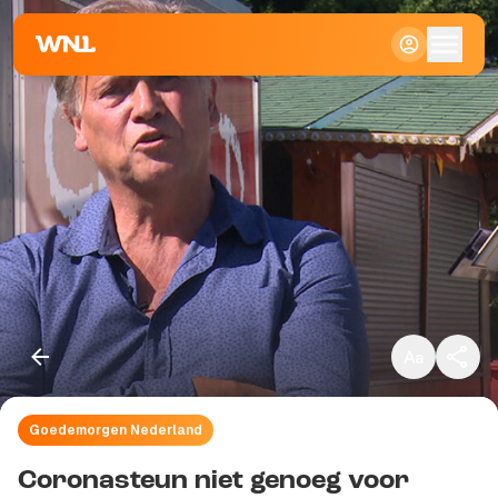
Klein
Standaard
Groot
Goedemorgen Nederland
Kopieer link
Coronasteun niet genoeg voor