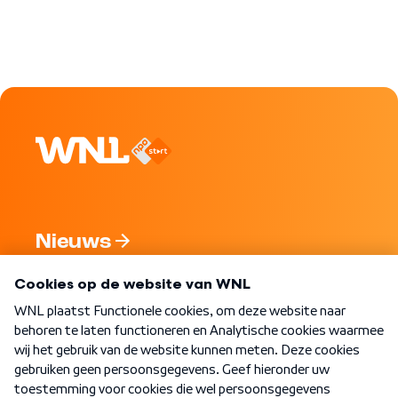
Nieuws
Programma's
Over WNL
Nieuwsbrief
Word Lid