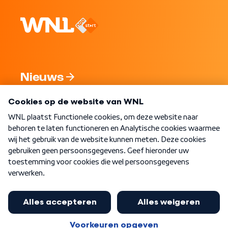
Nieuws
Programma's
Over WNL
Nieuwsbrief
Word Lid