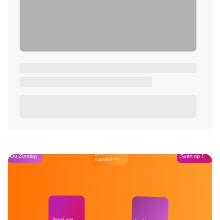
Café
Op Zondag
Sven op 1
Kockelmann
Stand van