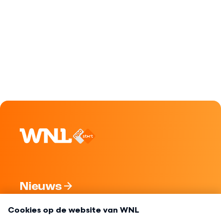
Nieuws
Programma's
Over WNL