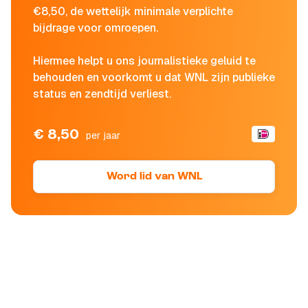
€8,50, de wettelijk minimale verplichte
bijdrage voor omroepen.
Hiermee helpt u ons journalistieke geluid te
behouden en voorkomt u dat WNL zijn publieke
status en zendtijd verliest.
€ 8,50
per jaar
Word lid van WNL