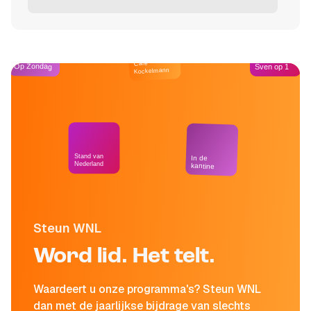
Café
Op Zondag
Sven op 1
Kockelmann
Stand van
In de
Nederland
kantine
Steun WNL
Word lid. Het telt.
Waardeert u onze programma's? Steun WNL
dan met de jaarlijkse bijdrage van slechts