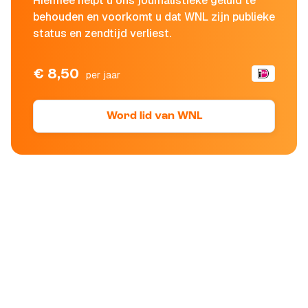
Hiermee helpt u ons journalistieke geluid te
behouden en voorkomt u dat WNL zijn publieke
status en zendtijd verliest.
€ 8,50
per jaar
Word lid van WNL