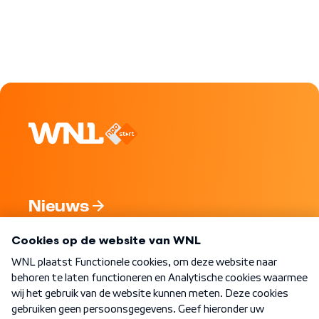
Nieuws
Programma's
Over WNL
Nieuwsbrief
Word Lid