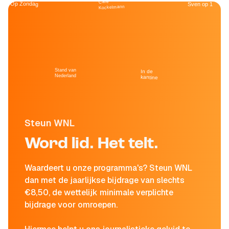
Café
Op Zondag
Sven op 1
Kockelmann
Stand van
In de
Nederland
kantine
Steun WNL
Word lid. Het telt.
Waardeert u onze programma's? Steun WNL
dan met de jaarlijkse bijdrage van slechts
€8,50, de wettelijk minimale verplichte
bijdrage voor omroepen.