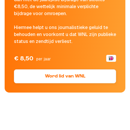
€8,50, de wettelijk minimale verplichte
bijdrage voor omroepen.
Hiermee helpt u ons journalistieke geluid te
behouden en voorkomt u dat WNL zijn publieke
status en zendtijd verliest.
€ 8,50
per jaar
Word lid van WNL