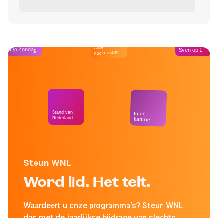
Café
Op Zondag
Sven op 1
Kockelmann
Stand van
In de
Nederland
kantine
Steun WNL
Word lid. Het telt.
Waardeert u onze programma's? Steun WNL
dan met de jaarlijkse bijdrage van slechts