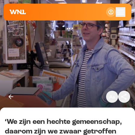
Klein
Standaard
Groot
‘We zijn een hechte gemeenschap,
Kopieer link
daarom zijn we zwaar getroffen