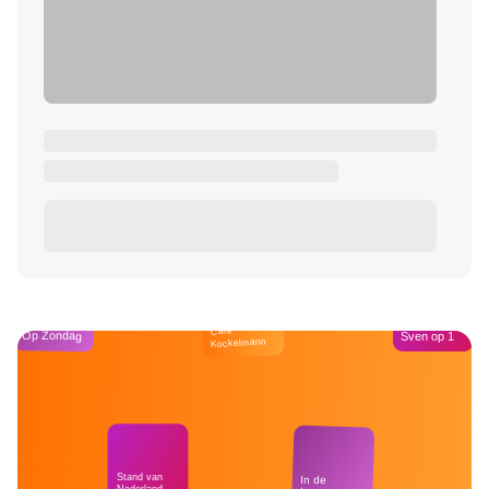
Café
Op Zondag
Sven op 1
Kockelmann
Stand van
In de