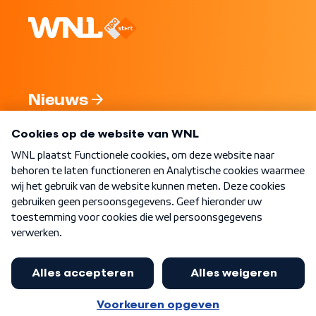
Nieuws
Programma's
Over WNL
Nieuwsbrief
Word Lid