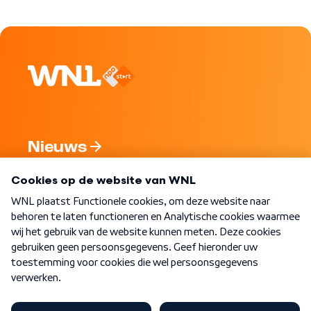
Nieuws
Programma's
Over WNL
Nieuwsbrief
Word Lid