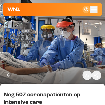
Klein
Standaard
Groot
Nog 507 coronapatiënten op
Kopieer link
intensive care