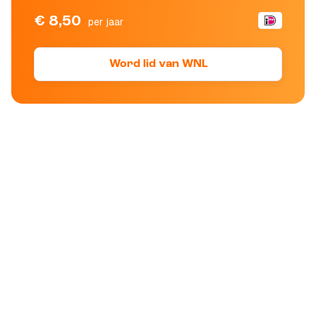
€ 8,50
per jaar
Word lid van WNL